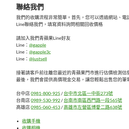
聯絡我們
我們的收購流程非常簡單。首先，您可以透過網站、電
Line聯絡我們，填寫資料詢問相關回收價格
請加入我們青蘋果Line好友
Line：
@gapple
Line：
@gapple3c
Line：
@justsell
接著請客戶前往離您最近的青蘋果門市進行估價檢測估
最後，我們會提供高價現金交易，讓您輕鬆出售您的筆
台中店
0981-800-925
/
台中市北區一中街273號
台南店
0989-530-992
/
台南市南區西門路一段565號
高雄店
0985-060-453
/
高雄市左營區博愛二路638號
收購手機
收購相機