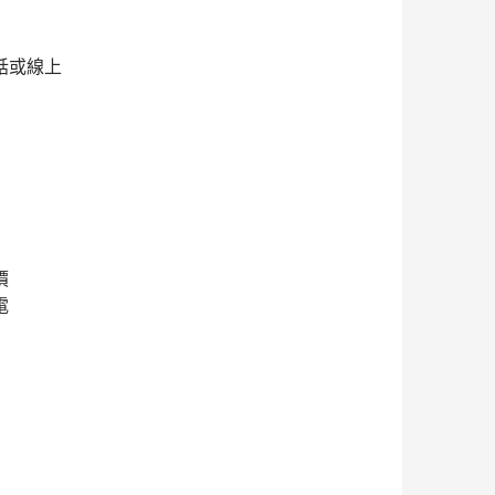
話或線上
價
電