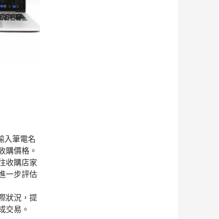
輸入筆電名
收購價格。
往收購店家
進一步評估
際狀況，提
成交易。