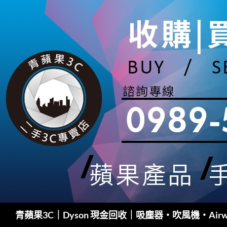
跳
至
主
要
內
容
搜
青蘋果3C｜Dyson 現金回收｜吸塵器・吹風機・Airw
尋