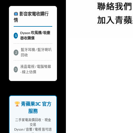
影音家電收購行
情
Dyson 吹風機/吸塵
1
器收購價
藍牙耳機 / 藍牙喇叭
2
回收
液晶電視 / 電腦螢幕
3
- 線上估價
青蘋果3C 官方
服務
二手家電高價回收．現金
交易
Dyson / 音響 / 電視 皆可諮