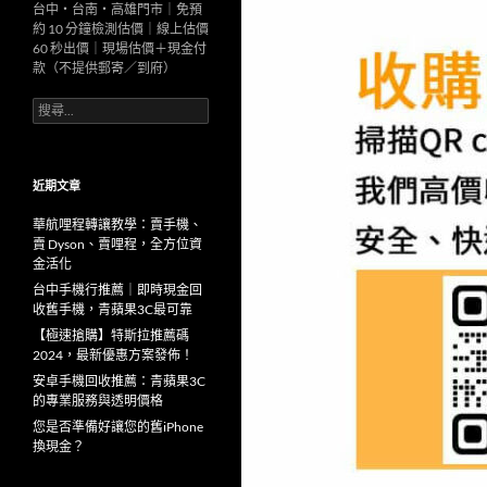
台中・台南・高雄門市｜免預
約 10 分鐘檢測估價｜線上估價
60 秒出價｜現場估價＋現金付
款（不提供郵寄／到府）
搜
尋
關
鍵
字:
近期文章
華航哩程轉讓教學：賣手機、
賣 Dyson、賣哩程，全方位資
金活化
台中手機行推薦｜即時現金回
收舊手機，青蘋果3C最可靠
【極速搶購】特斯拉推薦碼
2024，最新優惠方案發佈！
安卓手機回收推薦：青蘋果3C
的專業服務與透明價格
您是否準備好讓您的舊iPhone
換現金？