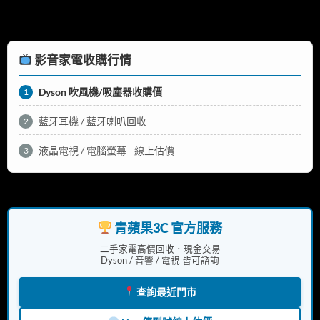
影音家電收購行情
Dyson 吹風機/吸塵器收購價
1
藍牙耳機 / 藍牙喇叭回收
2
液晶電視 / 電腦螢幕 - 線上估價
3
青蘋果3C 官方服務
二手家電高價回收．現金交易
Dyson / 音響 / 電視 皆可諮詢
查詢最近門市