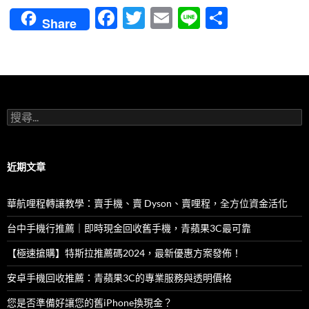
F
T
E
Li
分
Share
ac
w
m
n
享
e
itt
ail
e
b
er
o
搜
o
尋
關
k
鍵
字:
近期文章
華航哩程轉讓教學：賣手機、賣 Dyson、賣哩程，全方位資金活化
台中手機行推薦｜即時現金回收舊手機，青蘋果3C最可靠
【極速搶購】特斯拉推薦碼2024，最新優惠方案發佈！
安卓手機回收推薦：青蘋果3C的專業服務與透明價格
您是否準備好讓您的舊iPhone換現金？