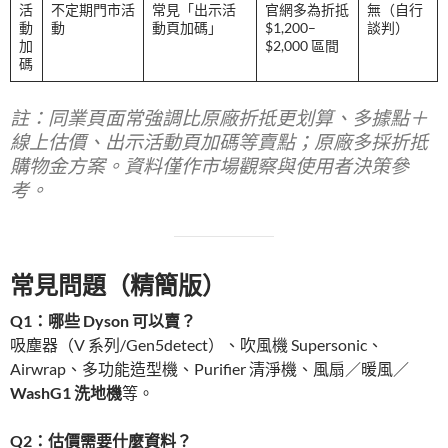
活
不定期門市活
常見「出示活
官網多為折抵
無（自行
動
動
動頁加碼」
$1,200–
談判）
加
$2,000 區間
碼
註：同業頁面常強調
比原廠折抵更划算
、
多據點＋
線上估價
、
出示活動頁加碼
等賣點；原廠多採折抵
購物金方案。資料僅作市場觀察與使用者決策參
考。
常見問題（精簡版）
Q1：哪些 Dyson 可以賣？
吸塵器（V 系列/Gen5detect）、吹風機 Supersonic、
Airwrap、多功能造型機、Purifier 清淨機、風扇／暖風／
WashG1 洗地機
等。
Q2：估價需要什麼資料？