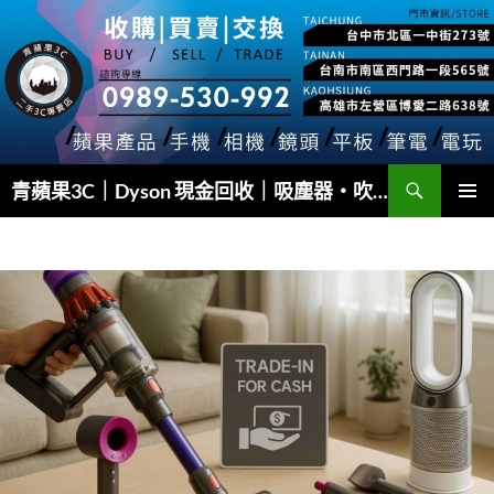
跳
至
主
要
內
容
搜
青蘋果3C｜Dyson 現金回收｜吸塵器・吹風機・Airwrap 快速估價
尋
主要選單