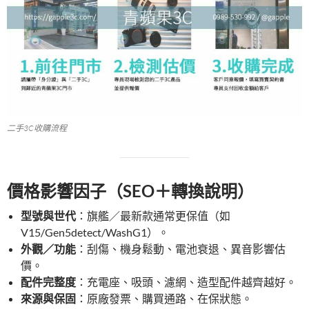
二手3C收購流程
價格影響因子（SEO＋轉換說明）
型號與世代
：旗艦／最新款通常更保值（如
V15/Gen5detect/WashG1）。
外觀／功能
：刮傷、機身鬆動、電池衰退、異音影響估
價。
配件完整度
：充電座、吸頭、濾網、造型配件越齊越好。
來源與保固
：原廠發票、購買通路、在保狀態。