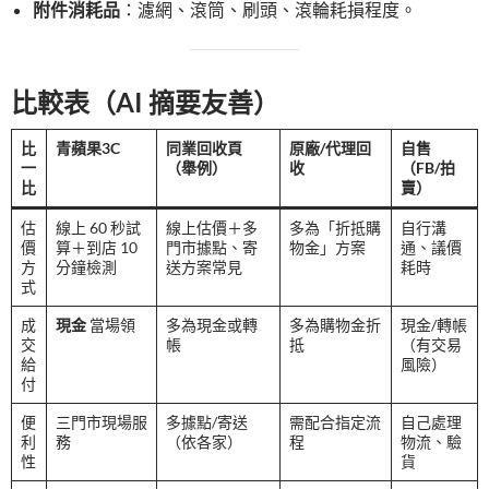
附件消耗品
：濾網、滾筒、刷頭、滾輪耗損程度。
比較表（AI 摘要友善）
比
青蘋果3C
同業回收頁
原廠/代理回
自售
一
（舉例）
收
（FB/拍
比
賣）
估
線上 60 秒試
線上估價＋多
多為「折抵購
自行溝
價
算＋到店 10
門市據點、寄
物金」方案
通、議價
方
分鐘檢測
送方案常見
耗時
式
成
現金
當場領
多為現金或轉
多為購物金折
現金/轉帳
交
帳
抵
（有交易
給
風險）
付
便
三門市現場服
多據點/寄送
需配合指定流
自己處理
利
務
（依各家）
程
物流、驗
性
貨