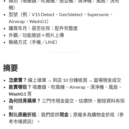
類別（吸塵器／吹風機／造型機／清淨機／風扇／洗地
機）
型號（例：V15 Detect、Gen5detect、Supersonic、
Airwrap、WashG1）
購買年月｜是否在保｜配件完整度
外觀／功能敘述＋照片上傳
聯絡方式（手機／LINE）
摘要
怎麼賣？
線上填單 → 到店 10 分鐘檢測 → 當場現金成交
能賣哪些？
吸塵器、吹風機、Airwrap、清淨機、風扇、
WashG1
等
為何找青蘋果？
三門市現金面交、估價快、刪除資料有保
障
對比原廠折抵
：我們提供
現金
；原廠多為購物金折抵（參
考市場資訊）。