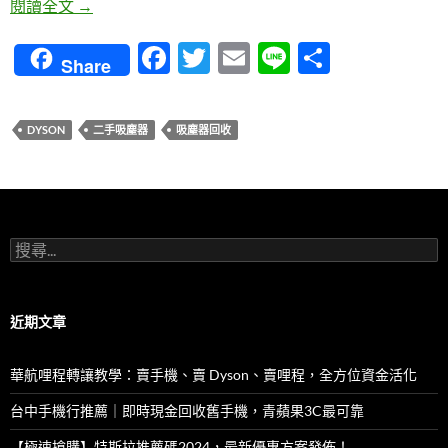
Dyson V8 收購注意事項：提醒回收吸塵器時應該注
閱讀全文
→
F
T
E
Li
分
Share
ac
w
m
n
享
e
itt
ail
e
DYSON
二手吸塵器
吸塵器回收
b
er
o
o
k
搜
尋
關
鍵
字:
近期文章
華航哩程轉讓教學：賣手機、賣 Dyson、賣哩程，全方位資金活化
台中手機行推薦｜即時現金回收舊手機，青蘋果3C最可靠
【極速搶購】特斯拉推薦碼2024，最新優惠方案發佈！