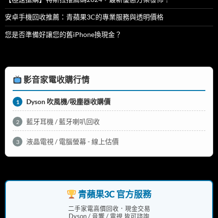
安卓手機回收推薦：青蘋果3C的專業服務與透明價格
您是否準備好讓您的舊iPhone換現金？
影音家電收購行情
Dyson 吹風機/吸塵器收購價
1
藍牙耳機 / 藍牙喇叭回收
2
液晶電視 / 電腦螢幕 - 線上估價
3
青蘋果3C 官方服務
二手家電高價回收．現金交易
Dyson / 音響 / 電視 皆可諮詢