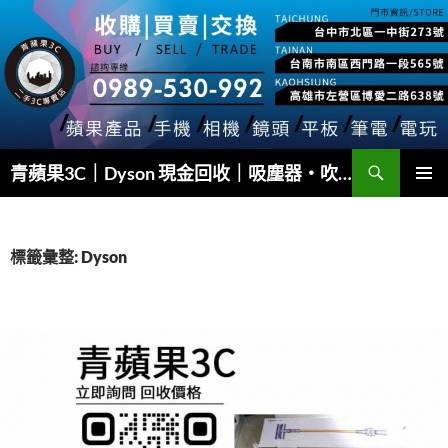
跳
至
主
要
內
容
搜
青蘋果3C｜Dyson 現金回收｜吸塵器・吹風機・Airwrap 快速估價
尋
主要選單
標籤彙整: Dyson