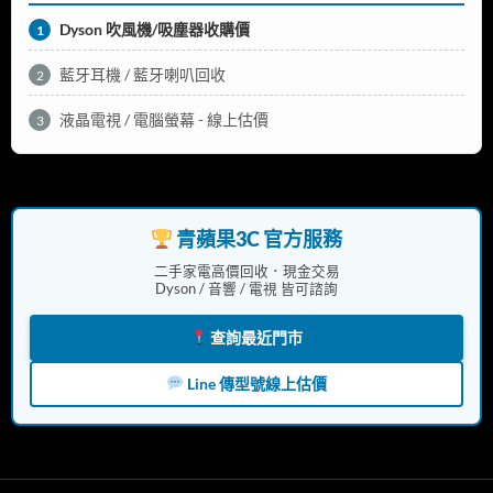
Dyson 吹風機/吸塵器收購價
1
藍牙耳機 / 藍牙喇叭回收
2
液晶電視 / 電腦螢幕 - 線上估價
3
青蘋果3C 官方服務
二手家電高價回收．現金交易
Dyson / 音響 / 電視 皆可諮詢
查詢最近門市
Line 傳型號線上估價