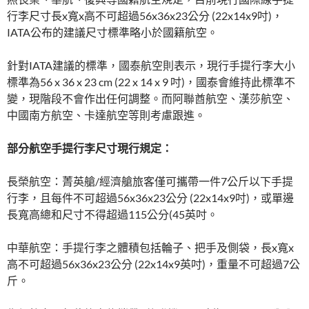
行李尺寸長x寬x高不可超過56x36x23公分 (22x14x9吋)，
IATA公布的建議尺寸標準略小於國籍航空。
針對IATA建議的標準，國泰航空則表示，現行手提行李大小
標準為56 x 36 x 23 cm (22 x 14 x 9 吋)，國泰會維持此標準不
變，現階段不會作出任何調整。而阿聯酋航空、漢莎航空、
中國南方航空、卡達航空等則考慮跟進。
部分航空手提行李尺寸現行規定：
長榮航空：菁英艙/經濟艙旅客僅可攜帶一件7公斤以下手提
行李，且每件不可超過56x36x23公分 (22x14x9吋)，或單邊
長寬高總和尺寸不得超過115公分(45英吋。
中華航空：手提行李之體積包括輪子、把手及側袋，長x寬x
高不可超過56x36x23公分 (22x14x9英吋)，重量不可超過7公
斤。