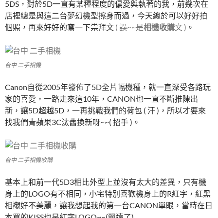
5DS，對於5D一直有某種程度的偏愛與執著的我，前幾次在
店裡總是與這二台夢幻機型擦身而過，今天總於可以好好拍
個照，再來好好的寫一下祟拜文
( 誤~~是
相機收購
文 )
。
台中 二手相機
Canon自從2005年發佈了5D全片幅機種，就一直深受各路玩
家的喜愛，一路走來這10年，CANON也一直不斷推陳出
新，讓5D超越5D，一再挑戰我們的荷包 ( 汗 )，所以才要來
找我們青蘋果3C汰舊換新呀~~( 招手 )。
台中 二手相機收購
基本上和前一代5D3相比外型上並沒有太大的差異，只有機
身上的LOGO有不相同，小宅特別喜歡機身上的R紅字，紅黑
相襯好不美麗，讓我想起我的第一台CANON單眼，當時在日
本買的KISS也是紅字LOGO~~(飄遠了)