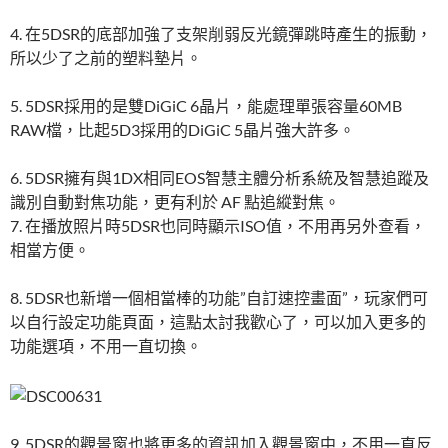
4. 在5DSR的底部加強了支架削弱反光鏡彈跳時產生的振動，
所以少了之前的塑料墊片。
5. 5DSR採用的是雙DiGiC 6晶片，能處理單張容量60MB
RAW檔，比起5D3採用的DiGiC 5晶片強大許多。
6. 5DSR擁有與1DX相同EOS智慧主體分析系統及智慧追蹤及
識別自動對焦功能，更有利於 AF 點追縱對焦。
7. 在播放照片時5DSR也同時顯示ISO值，不用再另外查看，
相當方便。
8. 5DSR也新增一個相當棒的功能”自訂速控畫面”，玩家們可
以自行設定功能頁面，這點太討我歡心了，可以加入更多的
功能選項，不用一直切換。
9. 5DSR的觀景窗也將更多的資訊加入觀景窗中，不用一直反