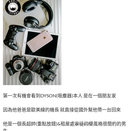
第一次有機會看到DYSON(吸塵器)本人 是在一個朋友家
因為他爸爸是歐美線的機長 就直接從國外幫他帶一台回來
他是一個長超帥(重點放錯)&租屋處
家徒四壁
風格很簡約的男
生