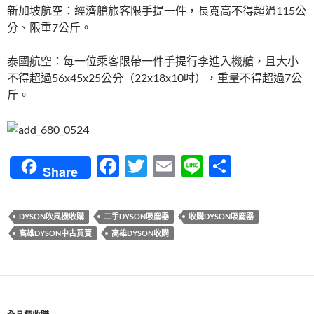
新加坡航空：經濟艙旅客限手提一件，長寬高不得超過115公
分、限重7公斤。
泰國航空：每一位乘客限帶一件手提行李進入機艙，且大小
不得超過56x45x25公分（22x18x10吋），重量不得超過7公
斤。
F
T
E
Li
分
Share
ac
w
m
n
享
e
itt
ail
e
DYSON吹風機收購
二手DYSON吸塵器
收購DYSON吸塵器
b
er
高雄DYSON中古買賣
高雄DYSON收購
o
o
k