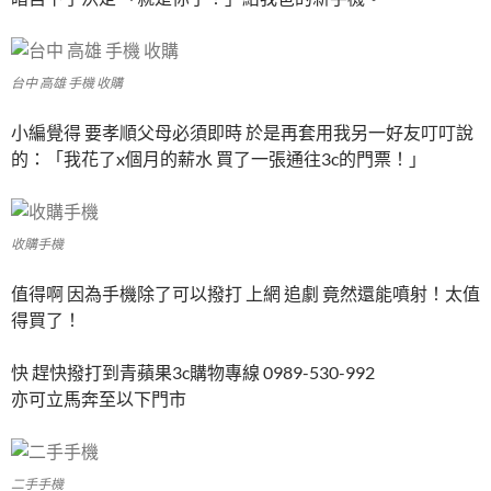
台中 高雄 手機 收購
小編覺得 要孝順父母必須即時 於是再套用我另一好友叮叮說
的：「我花了x個月的薪水 買了一張通往3c的門票！」
收購手機
值得啊 因為手機除了可以撥打 上網 追劇 竟然還能噴射！太值
得買了！
快 趕快撥打到青蘋果3c購物專線 0989-530-992
亦可立馬奔至以下門市
二手手機