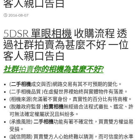
客人親口告白
2016-08-07
5DSR 單眼相機
收購流程 透
過社群拍賣為甚麼不好 一位
客人親口告白
社群
拍賣
你的相機為甚麼不好?
(
二手相機
成交與否)網路交易有其不可預期的變化。
(二手相機品質 )在虛擬世界裡始終與實體物件有落差。
(相機來源)充滿著不實身份，真實性的百分比有待商榷。
(脫離政府監督 )
拍賣相機
無經過合法程式審批、鑑定、許
可無法確定權屬狀況且糾紛多。
(承擔風險)
二手相機
功能有著不確定性，買賣雙方權益易
受損。
(誠信問題) 買賣雙方人心始終難以猜測，而可信度的水準