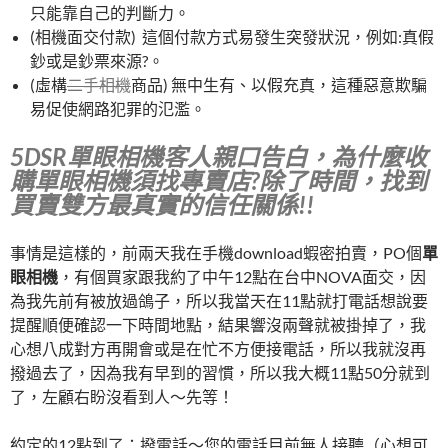
只能靠自己的判斷力。
(相機面交付款) 這個付款方式易發生突發狀況，例如:真假
鈔或是鈔票來源?。
(虛構
二手相機
商品) 無中生有、以假充真，這種惡意欺騙
易促使網路犯罪的氾濫。
5DSR單眼相機客人親口告白，為什麼收
購單眼相機須找專賣店?除了時間，找到
買賣雙方最真實的信任關係!!
事情是這樣的，前兩天我在手機download蝦密拍賣，PO個
單
眼相機
，有個買家跟我約了中午12點在台中NOVA面交，因
為我先前有被放過鴿子，所以我當天在11點就打電話想說要
提醒順便確認一下時間地點，結果響沒兩聲就被掛掉了，我
心想八成對方再開會或是在忙不方便接電話，所以我就沒再
撥過去了，因為我有早到的習慣，所以我大概11點50分就到
了，左顧右盼沒看到人～先等！
約定的12點到了：撥電話～您的電話目前無人接聽（心想可