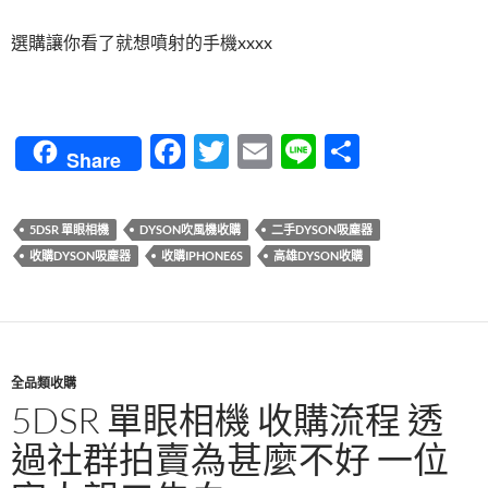
選購讓你看了就想噴射的手機xxxx
F
T
E
Li
分
Share
ac
w
m
n
享
e
itt
ail
e
5DSR 單眼相機
DYSON吹風機收購
二手DYSON吸塵器
b
er
收購DYSON吸塵器
收購IPHONE6S
高雄DYSON收購
o
o
k
全品類收購
5DSR 單眼相機 收購流程 透
過社群拍賣為甚麼不好 一位