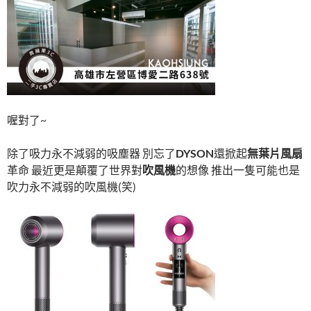
喔對了~
除了吸力永不減弱的吸塵器 別忘了
DYSON
還掀起
無葉片風扇
革命 最近更是顛覆了世界對
吹風機
的想像 推出一隻可能也是
吹力永不減弱的吹風機(笑)