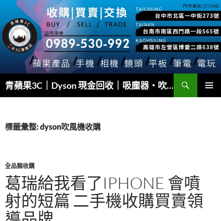
跳
至
主
要
內
容
搜
青蘋果3C｜Dyson 現金回收｜吸塵器・吹風機・Airwrap 快速估價
尋
主要選單
標籤彙整: dyson吹風機收購
全品類收購
葛瑞給我看了IPHONE 會噴
射的短篇 二手機收購買賣領
導品牌