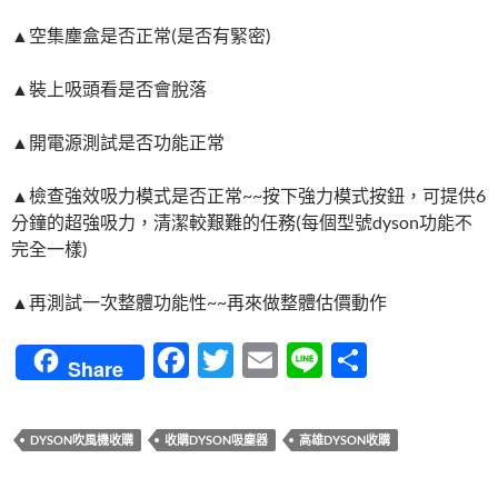
▲空集塵盒是否正常(是否有緊密)
▲裝上吸頭看是否會脫落
▲開電源測試是否功能正常
▲檢查強效吸力模式是否正常~~按下強力模式按鈕，可提供6
分鐘的超強吸力，清潔較艱難的任務(每個型號dyson功能不
完全一樣)
▲再測試一次整體功能性~~再來做整體估價動作
F
T
E
Li
分
Share
ac
w
m
n
享
e
itt
ail
e
DYSON吹風機收購
收購DYSON吸塵器
高雄DYSON收購
b
er