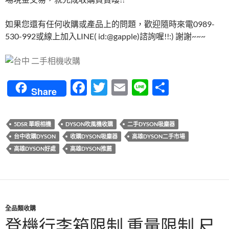
如果您還有任何收購或產品上的問題，歡迎隨時來電0989-
530-992或線上加入LINE( id:@gapple)諮詢喔!!:) 謝謝~~~
F
T
E
Li
分
Share
ac
w
m
n
享
e
itt
ail
e
5DSR 單眼相機
DYSON吹風機收購
二手DYSON吸塵器
b
er
台中收購DYSON
收購DYSON吸塵器
高雄DYSON二手市場
o
高雄DYSON好處
高雄DYSON推薦
o
k
全品類收購
登機行李箱限制,重量限制,尺