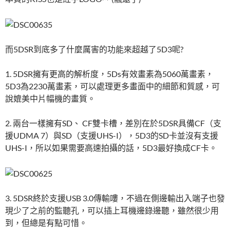
而5DSR到底多了什麼厲害的功能來超越了5D3呢?
1. 5DSR擁有更高的解析度，5Ds有效畫素為5060萬畫素，
5D3為2230萬畫素，可以處理更多畫面中的細節和質感，可
說媲美中片幅機的畫質。
2. 兩台一樣擁有SD、 CF雙卡槽，差別在於5DSR具備CF（支
援UDMA 7）與SD（支援UHS-I），5D3的SD卡並沒有支援
UHS-I，所以如果需要高速拍攝的話，5D3最好換成CF卡。
3. 5DSR終於支援USB 3.0傳輸嘍，不過在側邊輸出入端子也發
現少了之前的監聽孔，可以插上耳機邊錄邊聽，雖然很少用
到，但總是有點可惜。