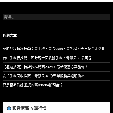
o
o
k
搜
尋
關
鍵
字:
近期文章
華航哩程轉讓教學：賣手機、賣 Dyson、賣哩程，全方位資金活化
台中手機行推薦｜即時現金回收舊手機，青蘋果3C最可靠
【極速搶購】特斯拉推薦碼2024，最新優惠方案發佈！
安卓手機回收推薦：青蘋果3C的專業服務與透明價格
您是否準備好讓您的舊iPhone換現金？
影音家電收購行情