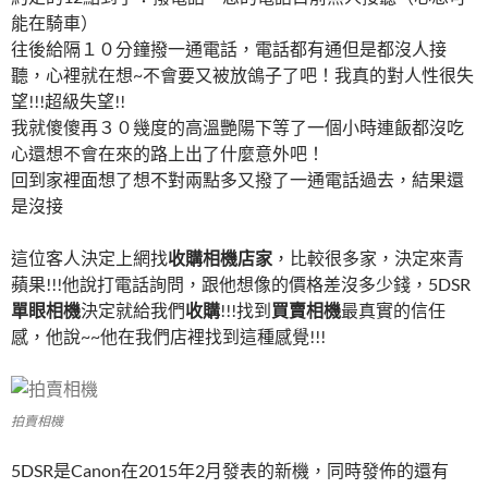
能在騎車）
往後給隔１０分鐘撥一通電話，電話都有通但是都沒人接
聽，心裡就在想~不會要又被放鴿子了吧！我真的對人性很失
望!!!超級失望!!
我就傻傻再３０幾度的高溫艷陽下等了一個小時連飯都沒吃
心還想不會在來的路上出了什麼意外吧！
回到家裡面想了想不對兩點多又撥了一通電話過去，結果還
是沒接
這位客人決定上網找
收購相機店家
，比較很多家，決定來青
蘋果!!!他說打電話詢問，跟他想像的價格差沒多少錢，5DSR
單眼相機
決定就給我們
收購
!!!找到
買賣相機
最真實的信任
感，他說~~他在我們店裡找到這種感覺!!!
拍賣相機
5DSR是Canon在2015年2月發表的新機，同時發佈的還有