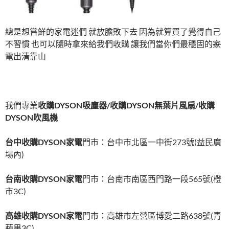
總是想嘗鮮的家電迷們 就放膽敗下去 因為就算買了覺得自己
不習慣 也可以隨時拿來給我們收購 讓我們當你們最穩固的
家
電出清
靠山
我們專業
收購
DYSON
吸塵器/
收購DYSON
無葉片風扇/
收購
DYSON
吹風機
台中收購DYSON
家電
門市：台中市北區一中街273號(益民廣
場內)
台南收購DYSON
家電
門市：台南市南區西門路一段565號(橙
市3C)
高雄收購DYSON
家電
門市：高雄市左營區博愛二路638號(青
蘋果3C)