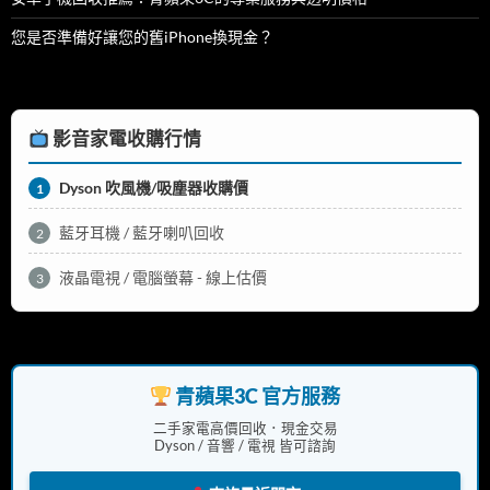
您是否準備好讓您的舊iPhone換現金？
影音家電收購行情
Dyson 吹風機/吸塵器收購價
1
藍牙耳機 / 藍牙喇叭回收
2
液晶電視 / 電腦螢幕 - 線上估價
3
青蘋果3C 官方服務
二手家電高價回收．現金交易
Dyson / 音響 / 電視 皆可諮詢