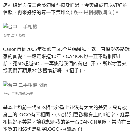
店裡總是與這二台夢幻機型擦身而過，今天總於可以好好拍
個照，再來好好的寫一下祟拜文
( 誤~~是
相機收購
文 )
。
台中 二手相機
Canon自從2005年發佈了5D全片幅機種，就一直深受各路玩
家的喜愛，一路走來這10年，CANON也一直不斷推陳出
新，讓5D超越5D，一再挑戰我們的荷包 ( 汗 )，所以才要來
找我們青蘋果3C汰舊換新呀~~( 招手 )。
台中 二手相機收購
基本上和前一代5D3相比外型上並沒有太大的差異，只有機
身上的LOGO有不相同，小宅特別喜歡機身上的R紅字，紅黑
相襯好不美麗，讓我想起我的第一台CANON單眼，當時在日
本買的KISS也是紅字LOGO~~(飄遠了)