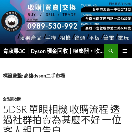
跳
至
主
要
內
容
搜
青蘋果3C｜Dyson 現金回收｜吸塵器・吹風機・Airwrap 快速估價
尋
主要選單
標籤彙整: 高雄dyson二手市場
全品類收購
5DSR 單眼相機 收購流程 透
過社群拍賣為甚麼不好 一位
客人親口告白