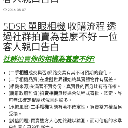
2016-08-07
5DSR 單眼相機
收購流程 透
過社群拍賣為甚麼不好 一位
客人親口告白
社群
拍賣
你的相機為甚麼不好?
(
二手相機
成交與否)網路交易有其不可預期的變化。
(二手相機品質 )在虛擬世界裡始終與實體物件有落差。
(相機來源)充滿著不實身份，真實性的百分比有待商榷。
(脫離政府監督 )
拍賣相機
無經過合法程式審批、鑑定、許
可無法確定權屬狀況且糾紛多。
(承擔風險)
二手相機
功能有著不確定性，買賣雙方權益易
受損。
(誠信問題) 買賣雙方人心始終難以猜測，而可信度的水準
只能靠自己的判斷力。