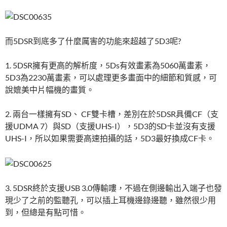
而5DSR到底多了什麼厲害的功能來超越了5D3呢?
1. 5DSR擁有更高的解析度，5Ds有效畫素為5060萬畫素，
5D3為2230萬畫素，可以處理更多畫面中的細節和質感，可
說媲美中片幅機的畫質。
2. 兩台一樣擁有SD、 CF雙卡槽，差別在於5DSR具備CF（支
援UDMA 7）與SD（支援UHS-I），5D3的SD卡並沒有支援
UHS-I，所以如果需要高速拍攝的話，5D3最好換成CF卡。
3. 5DSR終於支援USB 3.0傳輸嘍，不過在側邊輸出入端子也發
現少了之前的監聽孔，可以插上耳機邊錄邊聽，雖然很少用
到，但總是有點可惜。