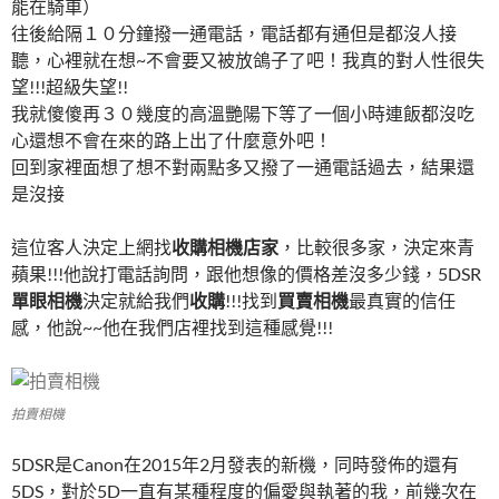
能在騎車）
往後給隔１０分鐘撥一通電話，電話都有通但是都沒人接
聽，心裡就在想~不會要又被放鴿子了吧！我真的對人性很失
望!!!超級失望!!
我就傻傻再３０幾度的高溫艷陽下等了一個小時連飯都沒吃
心還想不會在來的路上出了什麼意外吧！
回到家裡面想了想不對兩點多又撥了一通電話過去，結果還
是沒接
這位客人決定上網找
收購相機店家
，比較很多家，決定來青
蘋果!!!他說打電話詢問，跟他想像的價格差沒多少錢，5DSR
單眼相機
決定就給我們
收購
!!!找到
買賣相機
最真實的信任
感，他說~~他在我們店裡找到這種感覺!!!
拍賣相機
5DSR是Canon在2015年2月發表的新機，同時發佈的還有
5DS，對於5D一直有某種程度的偏愛與執著的我，前幾次在