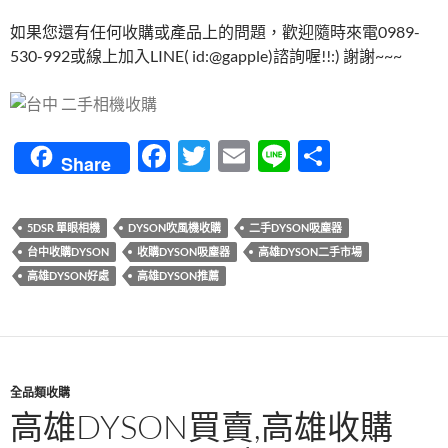
如果您還有任何收購或產品上的問題，歡迎隨時來電0989-
530-992或線上加入LINE( id:@gapple)諮詢喔!!:) 謝謝~~~
F
T
E
Li
分
Share
ac
w
m
n
享
e
itt
ail
e
5DSR 單眼相機
DYSON吹風機收購
二手DYSON吸塵器
b
er
台中收購DYSON
收購DYSON吸塵器
高雄DYSON二手市場
o
高雄DYSON好處
高雄DYSON推薦
o
k
全品類收購
高雄DYSON買賣,高雄收購