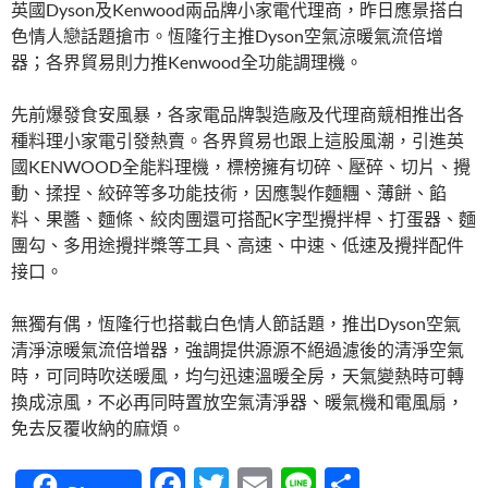
英國Dyson及Kenwood兩品牌小家電代理商，昨日應景搭白
色情人戀話題搶市。恆隆行主推Dyson空氣涼暖氣流倍增
器；各界貿易則力推Kenwood全功能調理機。
先前爆發食安風暴，各家電品牌製造廠及代理商競相推出各
種料理小家電引發熱賣。各界貿易也跟上這股風潮，引進英
國KENWOOD全能料理機，標榜擁有切碎、壓碎、切片、攪
動、揉捏、絞碎等多功能技術，因應製作麵糰、薄餅、餡
料、果醬、麵條、絞肉團還可搭配K字型攪拌桿、打蛋器、麵
團勾、多用途攪拌槳等工具、高速、中速、低速及攪拌配件
接口。
無獨有偶，恆隆行也搭載白色情人節話題，推出Dyson空氣
清淨涼暖氣流倍增器，強調提供源源不絕過濾後的清淨空氣
時，可同時吹送暖風，均勻迅速溫暖全房，天氣變熱時可轉
換成涼風，不必再同時置放空氣清淨器、暖氣機和電風扇，
免去反覆收納的麻煩。
F
T
E
Li
分