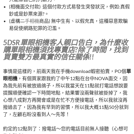
(相機面交付款) 這個付款方式易發生突發狀況，例如:真假
鈔或是鈔票來源?。
(虛構
二手相機
商品) 無中生有、以假充真，這種惡意欺騙
易促使網路犯罪的氾濫。
5DSR單眼相機客人親口告白，為什麼收
購單眼相機須找專賣店?除了時間，找到
買賣雙方最真實的信任關係!!
事情是這樣的，前兩天我在手機download蝦密拍賣，PO個
單
眼相機
，有個買家跟我約了中午12點在台中NOVA面交，因
為我先前有被放過鴿子，所以我當天在11點就打電話想說要
提醒順便確認一下時間地點，結果響沒兩聲就被掛掉了，我
心想八成對方再開會或是在忙不方便接電話，所以我就沒再
撥過去了，因為我有早到的習慣，所以我大概11點50分就到
了，左顧右盼沒看到人～先等！
約定的12點到了：撥電話～您的電話目前無人接聽（心想可