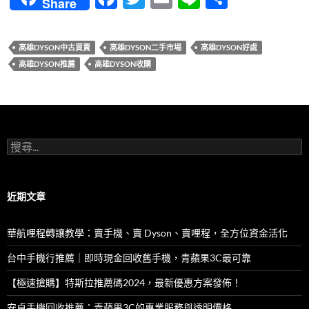
Share
ac
w
m
n
享
e
itt
ail
e
高雄DYSON中古買賣
高雄DYSON二手市場
高雄DYSON好處
b
er
高雄DYSON推薦
高雄DYSON收購
o
o
k
搜
尋
關
鍵
字:
近期文章
華航哩程轉讓教學：賣手機、賣 Dyson、賣哩程，全方位資金活化
台中手機行推薦｜即時現金回收舊手機，青蘋果3C最可靠
【極速搶購】特斯拉推薦碼2024，最新優惠方案發佈！
安卓手機回收推薦：青蘋果3C的專業服務與透明價格