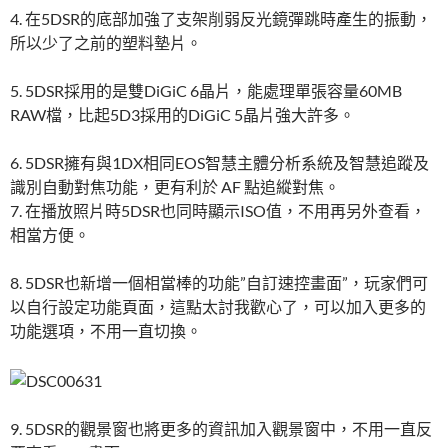
4. 在5DSR的底部加強了支架削弱反光鏡彈跳時產生的振動，
所以少了之前的塑料墊片。
5. 5DSR採用的是雙DiGiC 6晶片，能處理單張容量60MB
RAW檔，比起5D3採用的DiGiC 5晶片強大許多。
6. 5DSR擁有與1DX相同EOS智慧主體分析系統及智慧追蹤及
識別自動對焦功能，更有利於 AF 點追縱對焦。
7. 在播放照片時5DSR也同時顯示ISO值，不用再另外查看，
相當方便。
8. 5DSR也新增一個相當棒的功能”自訂速控畫面”，玩家們可
以自行設定功能頁面，這點太討我歡心了，可以加入更多的
功能選項，不用一直切換。
9. 5DSR的觀景窗也將更多的資訊加入觀景窗中，不用一直反