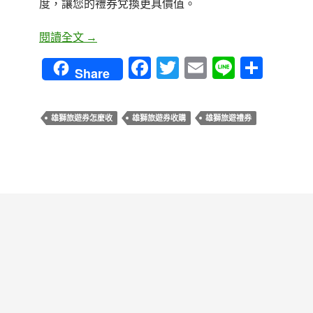
度，讓您的禮券兌換更具價值。
青蘋果3C – 雄獅旅遊禮券價值評估，高價現
閱讀全文
→
F
T
E
Li
分
Share
ac
w
m
n
享
e
itt
ail
e
雄獅旅遊券怎麼收
雄獅旅遊券收購
雄獅旅遊禮券
b
er
o
o
k