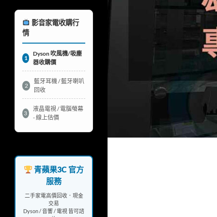
影音家電收購行
情
Dyson 吹風機/吸塵
1
器收購價
藍牙耳機 / 藍牙喇叭
2
回收
液晶電視 / 電腦螢幕
3
- 線上估價
青蘋果3C 官方
服務
二手家電高價回收．現金
交易
Dyson / 音響 / 電視 皆可諮