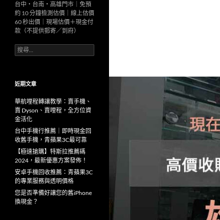
台中・台南・高雄門市｜免預
約 10 分鐘檢測估價｜線上估價
60 秒出價｜現場估價＋現金付
款（不提供郵寄／到府）
搜
尋
關
鍵
字:
近期文章
華航哩程轉讓教學：賣手機、
賣 Dyson、賣哩程，全方位資
金活化
台中手機行推薦｜即時現金回
收舊手機，青蘋果3C最可靠
【極速搶購】特斯拉推薦碼
2024，最新優惠方案發佈！
安卓手機回收推薦：青蘋果3C
的專業服務與透明價格
您是否準備好讓您的舊iPhone
換現金？