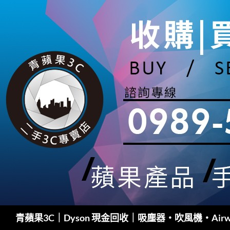
跳
至
主
要
內
容
搜
青蘋果3C｜Dyson 現金回收｜吸塵器・吹風機・Airw
尋