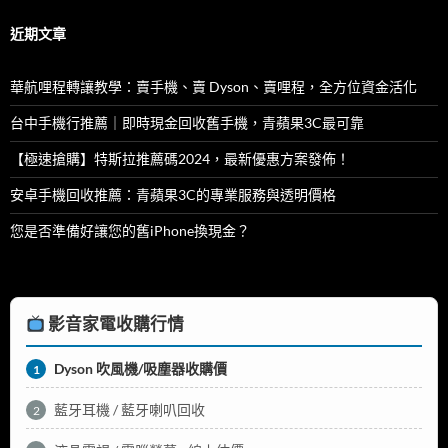
鍵
字:
近期文章
華航哩程轉讓教學：賣手機、賣 Dyson、賣哩程，全方位資金活化
台中手機行推薦｜即時現金回收舊手機，青蘋果3C最可靠
【極速搶購】特斯拉推薦碼2024，最新優惠方案發佈！
安卓手機回收推薦：青蘋果3C的專業服務與透明價格
您是否準備好讓您的舊iPhone換現金？
影音家電收購行情
Dyson 吹風機/吸塵器收購價
1
藍牙耳機 / 藍牙喇叭回收
2