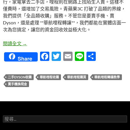
行，家電拿去二手店，哩程則在網路上找陌生人賣。這樣不
僅費時，還增加了交易風險。青蘋果3C 打破了品類的界線，
我們提供「全品類收購」服務。不管您是要賣手機、賣
Dyson，還是處理 **華航哩程轉讓**，我們都能在實體店面一
次為您搞定，讓您的資金回收效益極大化。
華航哩程轉讓教學：賣手機、賣 Dyson、賣哩程，
閱讀全文
→
F
T
E
Li
分
Share
ac
w
m
n
享
e
itt
ail
e
二手DYSON收購
華航哩程收購
華航哩程購買
華航哩程轉讓教學
b
er
賣手機換現金
o
o
k
搜
尋
關