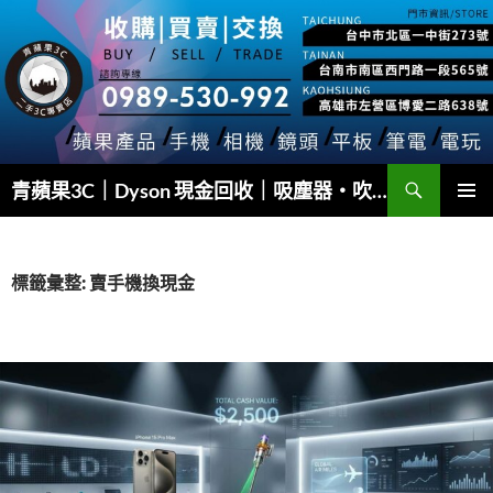
跳
至
主
要
內
容
搜
青蘋果3C｜Dyson 現金回收｜吸塵器・吹風機・Airwrap 快速估價
尋
主要選單
標籤彙整: 賣手機換現金