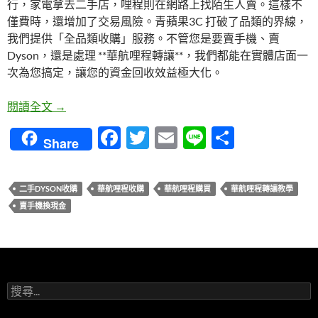
行，家電拿去二手店，哩程則在網路上找陌生人賣。這樣不
僅費時，還增加了交易風險。青蘋果3C 打破了品類的界線，
我們提供「全品類收購」服務。不管您是要賣手機、賣
Dyson，還是處理 **華航哩程轉讓**，我們都能在實體店面一
次為您搞定，讓您的資金回收效益極大化。
華航哩程轉讓教學：賣手機、賣 Dyson、賣哩程，
閱讀全文
→
F
T
E
Li
分
Share
ac
w
m
n
享
e
itt
ail
e
二手DYSON收購
華航哩程收購
華航哩程購買
華航哩程轉讓教學
b
er
賣手機換現金
o
o
k
搜
尋
關