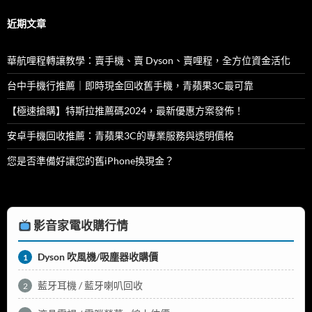
鍵
字:
近期文章
華航哩程轉讓教學：賣手機、賣 Dyson、賣哩程，全方位資金活化
台中手機行推薦｜即時現金回收舊手機，青蘋果3C最可靠
【極速搶購】特斯拉推薦碼2024，最新優惠方案發佈！
安卓手機回收推薦：青蘋果3C的專業服務與透明價格
您是否準備好讓您的舊iPhone換現金？
影音家電收購行情
Dyson 吹風機/吸塵器收購價
1
藍牙耳機 / 藍牙喇叭回收
2