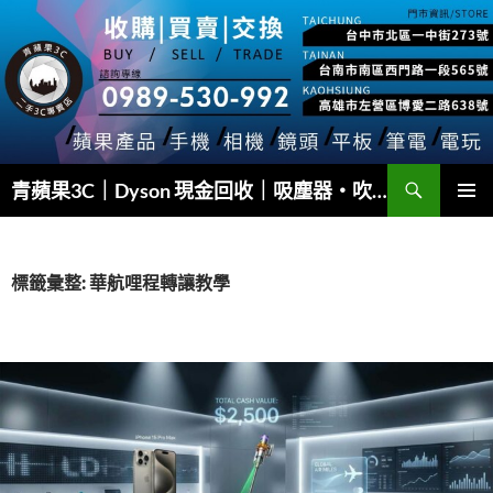
跳
至
主
要
內
容
搜
青蘋果3C｜Dyson 現金回收｜吸塵器・吹風機・Airwrap 快速估價
尋
主要選單
標籤彙整: 華航哩程轉讓教學