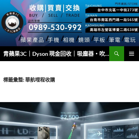
跳
至
主
要
內
容
搜
青蘋果3C｜Dyson 現金回收｜吸塵器・吹風機・Airwrap 快速估價
尋
主要選單
標籤彙整: 華航哩程收購