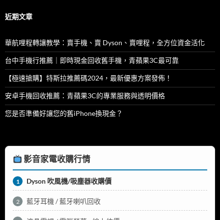
鍵
字:
近期文章
華航哩程轉讓教學：賣手機、賣 Dyson、賣哩程，全方位資金活化
台中手機行推薦｜即時現金回收舊手機，青蘋果3C最可靠
【極速搶購】特斯拉推薦碼2024，最新優惠方案發佈！
安卓手機回收推薦：青蘋果3C的專業服務與透明價格
您是否準備好讓您的舊iPhone換現金？
影音家電收購行情
Dyson 吹風機/吸塵器收購價
1
藍牙耳機 / 藍牙喇叭回收
2