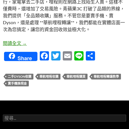
行，家電拿去二手店，哩程則在網路上找陌生人賣。這樣不
僅費時，還增加了交易風險。青蘋果3C 打破了品類的界線，
我們提供「全品類收購」服務。不管您是要賣手機、賣
Dyson，還是處理 **華航哩程轉讓**，我們都能在實體店面一
次為您搞定，讓您的資金回收效益極大化。
華航哩程轉讓教學：賣手機、賣 Dyson、賣哩程，
閱讀全文
→
F
T
E
Li
分
Share
ac
w
m
n
享
e
itt
ail
e
二手DYSON收購
華航哩程收購
華航哩程購買
華航哩程轉讓教學
b
er
賣手機換現金
o
o
k
搜
尋
關