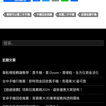
ac
w
m
n
享
e
itt
ail
e
哪裡可以賣二手手機
手機回收推薦
收購二手手機
高價收購手機
b
er
o
o
k
搜
尋
關
鍵
字:
近期文章
華航哩程轉讓教學：賣手機、賣 Dyson、賣哩程，全方位資金活化
台中手機行推薦｜即時現金回收舊手機，青蘋果3C最可靠
【極速搶購】特斯拉推薦碼2024，最新優惠方案發佈！
安卓手機回收推薦：青蘋果3C的專業服務與透明價格