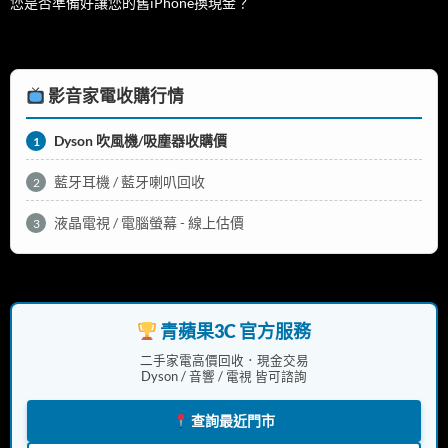
您是否準備好讓您的舊iPhone換現金？
影音家電收購行情
Dyson 吹風機/吸塵器收購價
1
藍牙耳機 / 藍牙喇叭回收
2
液晶電視 / 電腦螢幕 - 線上估價
3
青蘋果3C 官方服務
二手家電高價回收．現金交易
Dyson / 音響 / 電視 皆可諮詢
查詢最近門市