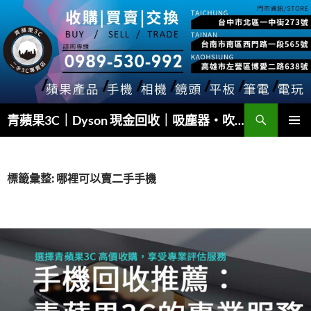
跳
至
主
要
內
容
搜
青蘋果3C｜Dyson 現金回收｜吸塵器・吹風機・Airwrap 快速估價
尋
主要選單
標籤彙整: 哪裡可以賣二手手機