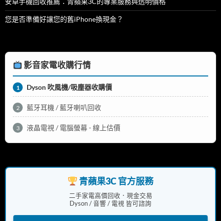
安卓手機回收推薦：青蘋果3C的專業服務與透明價格
您是否準備好讓您的舊iPhone換現金？
影音家電收購行情
Dyson 吹風機/吸塵器收購價
1
藍牙耳機 / 藍牙喇叭回收
2
液晶電視 / 電腦螢幕 - 線上估價
3
青蘋果3C 官方服務
二手家電高價回收．現金交易
Dyson / 音響 / 電視 皆可諮詢