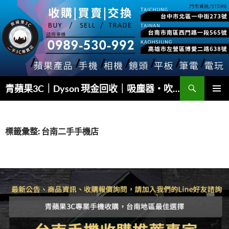
跳
至
主
要
內
容
搜
青蘋果3C｜Dyson 現金回收｜吸塵器・吹風機・Airwrap 快速估價
尋
主要選單
標籤彙整: 台南二手手機店