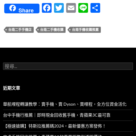
F
T
E
Li
分
Share
ac
w
m
n
享
e
itt
ail
e
台南二手手機店
台南二手機收購
台南手機收購推薦
b
er
o
o
k
搜
尋
關
鍵
字:
近期文章
華航哩程轉讓教學：賣手機、賣 Dyson、賣哩程，全方位資金活化
台中手機行推薦｜即時現金回收舊手機，青蘋果3C最可靠
【極速搶購】特斯拉推薦碼2024，最新優惠方案發佈！